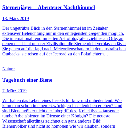
Sternenjäger – Abenteuer Nachthimmel
13. März 2019
Der ungetrübte Blick in den Sternenhimmel ist im Zeitalter
extensiver Beleuchtung nur in den entlegensten Gegenden möglich.
Die international renommierten Astrofotografen zieht es an Orte, an
denen das Licht unserer Zivilisation die Sterne nicht verblassen lässt:
Sie gehen auf die Jagd nach Meteoritenschauern in den australischen
Outbacks, sie reisen auf der Iceroad zu den Polarlichtern…
Nature
Tagebuch einer Biene
7. März 2019
Wir halten das Leben eines Insekts für kurz und unbedeutend. Was
kann man schon in einem 6-wöchigen Insektenleben erleben? Und
sind Bienenvölker nicht der Inbegriff des ‚Kollektivs’ – tausende
tumbe Arbeitsbienen im Dienste einer Königin? Die neueste
Wissenschaft allerdings zeichnet ein ganz anderes Bild:
Bienenvölker sind nicht so homogen wie wir glauben, sondern