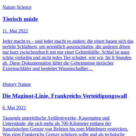
Nature
Science
Tierisch müde
11. Mai 2022
Jeder macht es – und jeder macht es anders: die einen bauen sich das
perfekt Schlafnest, um gemütlich auszuschlafen, die anderen dösen
nur kurz zwischendurch mit nur einer Gehirnhälfte. Schlaf ist ganz
schön vielseitig und nicht jedes Tier schaltet, wie wir, für 8 Stunden
ab. Diese Dokumentation lüftet die Geheimnisse tierischer
Extremschläfer und begleitet Wissenschaftler…
History
Nature
Die Maginot-Linie, Frankreichs Verteidigungswall
6. Mai 2022
Tausende unterirdische Artilleriewerke, Kasematten und
Unterstände, die sich mehr als 700 Kilometer entlang der
französischen Grenze von Belgien bis zum Mittelmeer erstrecken.
Was einst Frankreichs Grenze schützen sollte und als technische