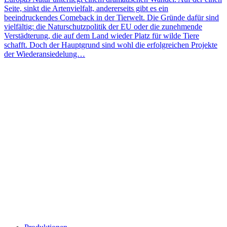
Seite, sinkt die Artenvielfalt, andererseits gibt es ein
beeindruckendes Comeback in der Tierwelt. Die Gründe dafür sind
vielfältig: die Naturschutzpolitik der EU oder die zunehmende
Verstädterung, die auf dem Land wieder Platz für wilde Tiere
schafft. Doch der Hauptgrund sind wohl die erfolgreichen Projekte
der Wiederansiedelung…