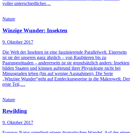
voller unterschiedlicher…
Nature
Winzige Wunder: Insekten
9. Oktober 2017
Die Welt der Insekten ist eine faszinierende Parallelwelt. Einerseits
ist sie der unseren ganz ähnlich – von Raubtieren bis zu
Paarungsritualen – andererseits ist sie grundsätzlich anders: Insekten
bilden Staaten und können aufgrund ihrer Physiologie nicht bei
Minusgraden leben (bis auf wenige Ausnahmen). Die Serie
„Winzige Wunder“geht auf Entdeckungsreise in die Makrowelt. Der
erste Teil,…
Nature
Rewilding
9. Oktober 2017
Europas Natur unterliegt einem dramatischen Wandel. Auf der einen