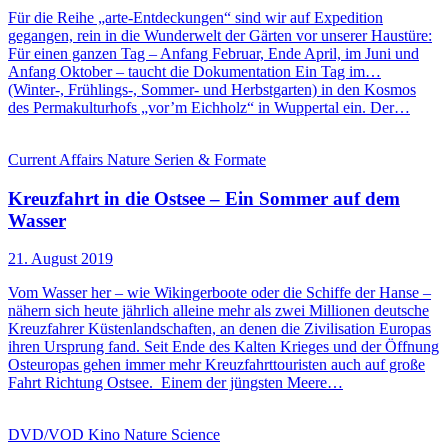
Für die Reihe „arte-Entdeckungen“ sind wir auf Expedition
gegangen, rein in die Wunderwelt der Gärten vor unserer Haustüre:
Für einen ganzen Tag – Anfang Februar, Ende April, im Juni und
Anfang Oktober – taucht die Dokumentation Ein Tag im…
(Winter-, Frühlings-, Sommer- und Herbstgarten) in den Kosmos
des Permakulturhofs „vor’m Eichholz“ in Wuppertal ein. Der…
Current Affairs
Nature
Serien & Formate
Kreuzfahrt in die Ostsee – Ein Sommer auf dem
Wasser
21. August 2019
Vom Wasser her – wie Wikingerboote oder die Schiffe der Hanse –
nähern sich heute jährlich alleine mehr als zwei Millionen deutsche
Kreuzfahrer Küstenlandschaften, an denen die Zivilisation Europas
ihren Ursprung fand. Seit Ende des Kalten Krieges und der Öffnung
Osteuropas gehen immer mehr Kreuzfahrttouristen auch auf große
Fahrt Richtung Ostsee. Einem der jüngsten Meere…
DVD/VOD
Kino
Nature
Science