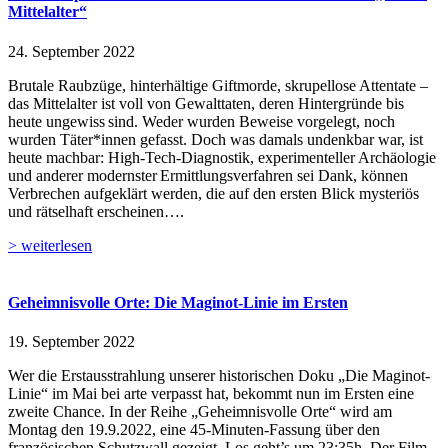
Mittelalter“
24. September 2022
Brutale Raubzüge, hinterhältige Giftmorde, skrupellose Attentate –
das Mittelalter ist voll von Gewalttaten, deren Hintergründe bis
heute ungewiss sind. Weder wurden Beweise vorgelegt, noch
wurden Täter*innen gefasst. Doch was damals undenkbar war, ist
heute machbar: High-Tech-Diagnostik, experimenteller Archäologie
und anderer modernster Ermittlungsverfahren sei Dank, können
Verbrechen aufgeklärt werden, die auf den ersten Blick mysteriös
und rätselhaft erscheinen….
> weiterlesen
Geheimnisvolle Orte: Die Maginot-Linie im Ersten
19. September 2022
Wer die Erstausstrahlung unserer historischen Doku „Die Maginot-
Linie“ im Mai bei arte verpasst hat, bekommt nun im Ersten eine
zweite Chance. In der Reihe „Geheimnisvolle Orte“ wird am
Montag den 19.9.2022, eine 45-Minuten-Fassung über den
französischen Schutzwall gezeigt. Los geht’s um 23:35h. Der Film